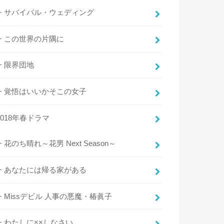
サバイバル・ウェディング
この世界の片隅に
限界団地
覚悟はいいかそこの女子
2018年春ドラマ
花のち晴れ～花男 Next Season～
あなたには帰る家がある
Missデビル 人事の悪魔・椿眞子
わたしに××しなさい