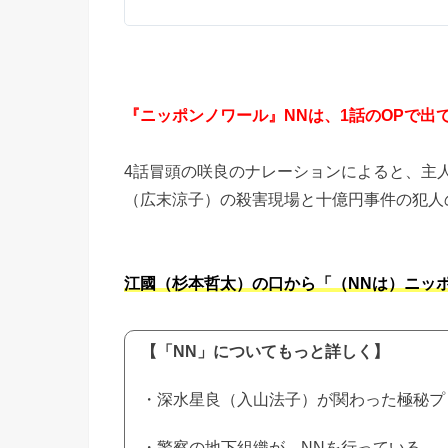
『ニッポンノワール』NNは、1話のOPで出
4話冒頭の咲良のナレーションによると、主
（広末涼子）の殺害現場と十億円事件の犯人
江國（杉本哲太）の口から「（NNは）ニッ
【「NN」についてもっと詳しく】
・深水星良（入山法子）が関わった極秘プ
・警察の地下組織が、NNを行っている。