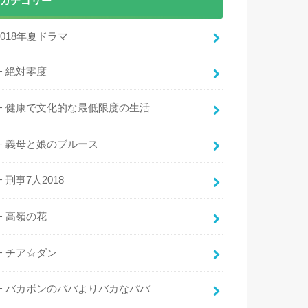
カテゴリー
2018年夏ドラマ
絶対零度
健康で文化的な最低限度の生活
義母と娘のブルース
刑事7人2018
高嶺の花
チア☆ダン
バカボンのパパよりバカなパパ