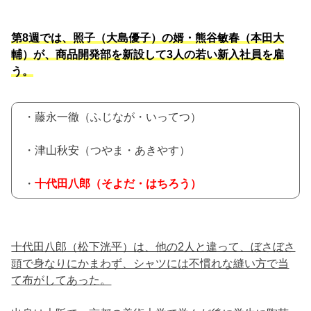
第8週では、照子（大島優子）の婿・熊谷敏春（本田大
輔）が、商品開発部を新設して3人の若い新入社員を雇
う。
・藤永一徹（ふじなが・いってつ）
・津山秋安（つやま・あきやす）
・
十代田八郎（そよだ・はちろう）
十代田八郎（松下洸平）は、他の2人と違って、ぼさぼさ
頭で身なりにかまわず、シャツには不慣れな縫い方で当
て布がしてあった。