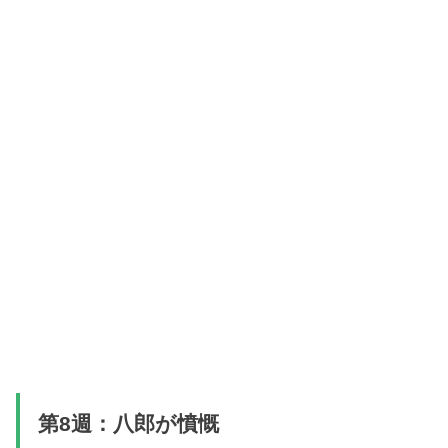
第8週：八郎が憤慨