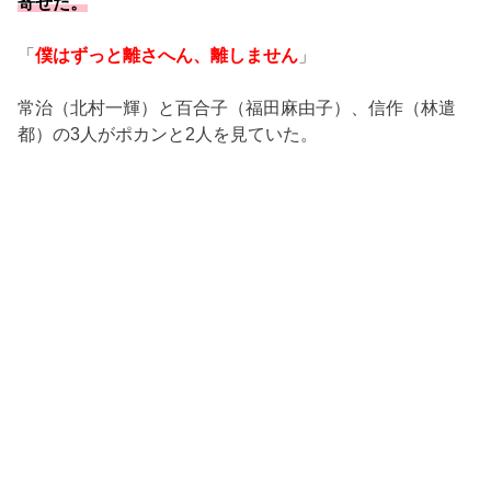
寄せた。
「
僕はずっと離さへん、離しません
」
常治（北村一輝）と百合子（福田麻由子）、信作（林遣
都）の3人がポカンと2人を見ていた。