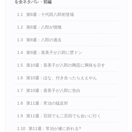
を全ネタバレ・前編
1.1
第8週：十代田八郎初登場
1.2
第8週：八郎が憤慨
1.3
第8週：八郎の過去
1.4
第9週：喜美子が八郎に壁ドン
1.5
第10週：喜美子が八郎の陶芸に興味を示す
1.6
第10週：ほな、付き合ったらええやん
1.7
第10週：喜美子が八郎に告白
1.8
第11週：常治の猛反対
1.9
第11週：百回でも二百回でも会いに行く
1.10
第11週：常治が遂に折れる?