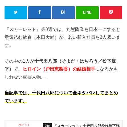
LINE
『スカーレット』第8週では、丸熊陶業を日本一にすると
意気込む敏春（本田大輔）が、若い新入社員を3人雇いま
す。
その中の1人が
十代田八郎（そよだ・はちろう／松下洸
平）
で、
ヒロイン（戸田恵梨香）の結婚相手
になるかも
しれない重要人物。
当記事では、十代田八郎について全ネタバレしてまとめ
ています。
「スカーレット」十代田八郎役は松下洸