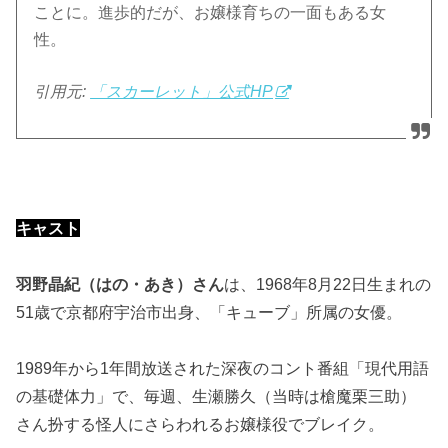
ことに。進歩的だが、お嬢様育ちの一面もある女
性。
引用元:
「スカーレット」公式HP
キャスト
羽野晶紀（はの・あき）さん
は、1968年8月22日生まれの
51歳で京都府宇治市出身、「キューブ」所属の女優。
1989年から1年間放送された深夜のコント番組「現代用語
の基礎体力」で、毎週、生瀬勝久（当時は槍魔栗三助）
さん扮する怪人にさらわれるお嬢様役でブレイク。