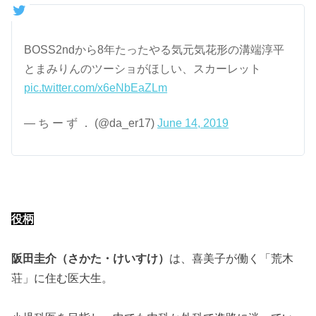
BOSS2ndから8年たったやる気元気花形の溝端淳平
とまみりんのツーショがほしい、スカーレット
pic.twitter.com/x6eNbEaZLm
— ち ー ず ． (@da_er17)
June 14, 2019
役柄
阪田圭介（さかた・けいすけ）
は、喜美子が働く「荒木
荘」に住む医大生。