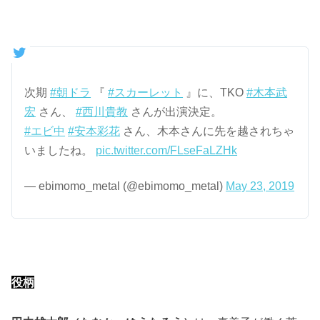
次期
#朝ドラ
『
#スカーレット
』に、TKO
#木本武
宏
さん、
#西川貴教
さんが出演決定。
#エビ中
#安本彩花
さん、木本さんに先を越されちゃ
いましたね。
pic.twitter.com/FLseFaLZHk
— ebimomo_metal (@ebimomo_metal)
May 23, 2019
役柄