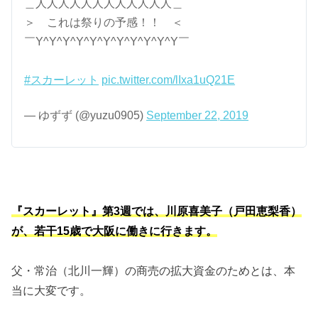
＿人人人人人人人人人人人人＿
＞ これは祭りの予感！！ ＜
￣Y^Y^Y^Y^Y^Y^Y^Y^Y^Y^Y￣
#スカーレット
pic.twitter.com/lIxa1uQ21E
— ゆずず (@yuzu0905)
September 22, 2019
『スカーレット』第3週では、川原喜美子（戸田恵梨香）
が、若干15歳で大阪に働きに行きます。
父・常治（北川一輝）の商売の拡大資金のためとは、本
当に大変です。