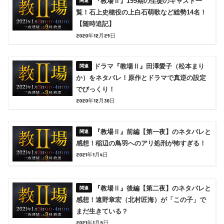
『教場Ⅱ』199期の生徒のキャスト一
覧！石上史穂役の上白石萌歌など総勢14名！
【随時追記】
2020年12月29日
ドラマ『教場Ⅱ』田澤愛子（松本まり
か）をネタバレ！原作とドラマで真逆の設定
でびっくり！
2020年12月30日
『教場Ⅱ』前編【第一夜】のネタバレと
感想！稲辺の鳥羽へのアリ処刑が怖すぎる！
2021年1月4日
『教場Ⅱ』後編【第二夜】のネタバレと
感想！遠野章宏（北村匠海）が「この子」で
まだ生きている？
2021年1月5日