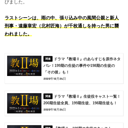
びました。
ラストシーンは、雨の中、張り込み中の風間公親と新人
刑事・遠藤章宏（北村匠海）が千枚通しを持った男に襲
われました。
ドラマ『教場Ⅱ』のあらすじを原作ネタ
バレ！199期の生徒の事件や198期の生徒の
「その後」も！
2020年12月26日
ドラマ『教場Ⅱ』生徒役キャスト一覧！
200期生徒全員、199期生徒、198期生徒も！
2020年12月26日