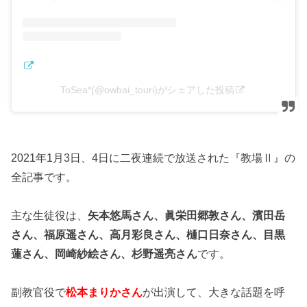
ToSea*(@owbai_touri)がシェアした投稿
2021年1月3日、4日に二夜連続で放送された『教場Ⅱ』の
全記事です。
主な生徒役は、
矢本悠馬さん、眞栄田郷敦さん、濱田岳
さん、福原遥さん、高月彩良さん、樋口日奈さん、目黒
蓮さん、岡崎紗絵さん、杉野遥亮さん
です。
副教官役で
松本まりかさん
が出演して、大きな話題を呼