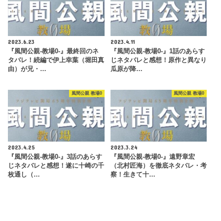
2023.6.23
2023.4.11
『風間公親-教場0-』最終回のネ
『風間公親-教場0-』1話のあらす
タバレ！続編で伊上幸葉（堀田真
じネタバレと感想！原作と異なり
由）が兄・…
瓜原が降…
風間公親 教場0
風間公親 教場0
2023.4.25
2023.3.24
『風間公親-教場0-』3話のあらす
『風間公親-教場0-』遠野章宏
じネタバレと感想！遂に十崎の千
（北村匠海）を徹底ネタバレ・考
枚通し（…
察！生きて十…