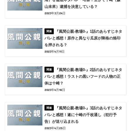
山未來）逮捕を決意している？
2023年3月24日
『風間公親-教場0-』1話のあらすじネタ
バレと感想！原作と異なり瓜原が降格の烙印
を押される？
2023年4月11日
『風間公親-教場0-』2話のあらすじネタ
バレと感想！ラストの黒いフードの人物の正
体は十崎？
2023年4月18日
『風間公親-教場0-』3話のあらすじネタ
バレと感想！遂に十崎の千枚通し（犯行予
告）が送り込まれる
2023年4月25日