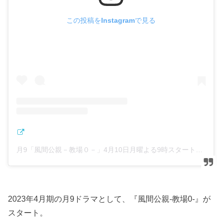
この投稿をInstagramで見る
月9「風間公親－教場０－」4月10日月曜よる9時スタート【フジテレビ開局65周年特別企画】(@kazamakyojo)がシェアした投稿
2023年4月期の月9ドラマとして、『風間公親-教場0-』が
スタート。