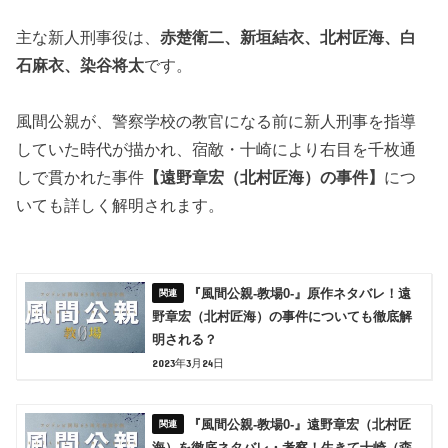
主な新人刑事役は、
赤楚衛二、新垣結衣、北村匠海、白
石麻衣、染谷将太
です。
風間公親が、警察学校の教官になる前に新人刑事を指導
していた時代が描かれ、宿敵・十崎により右目を千枚通
しで貫かれた事件
【遠野章宏（北村匠海）の事件】
につ
いても詳しく解明されます。
『風間公親-教場0-』原作ネタバレ！遠
野章宏（北村匠海）の事件についても徹底解
明される？
2023年3月24日
『風間公親-教場0-』遠野章宏（北村匠
海）を徹底ネタバレ・考察！生きて十崎（森