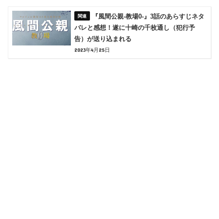
『風間公親-教場0-』3話のあらすじネタ
バレと感想！遂に十崎の千枚通し（犯行予
告）が送り込まれる
2023年4月25日