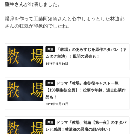
望生さん
が出演しました。
爆弾を作って工藤阿須賀さんと心中しようとした林遣都
さんの狂気が印象的でしたね。
「教場」のあらすじを原作ネタバレ（キ
ムタク主演）！風間の過去も！
2019年12月24日
ドラマ『教場』生徒役キャスト一覧
【198期生徒全員】！役柄や年齢、過去出演作
品も！
2019年12月29日
ドラマ「教場」前編【第一夜】のネタバ
レと感想！林遣都の悪魔の顔が凄い！