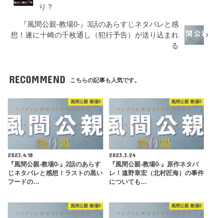
り？
『風間公親-教場0-』3話のあらすじネタバレと感
想！遂に十崎の千枚通し（犯行予告）が送り込まれ
る
RECOMMEND
こちらの記事も人気です。
風間公親 教場0
風間公親 教場0
2023.4.18
2023.3.24
『風間公親-教場0-』2話のあらす
『風間公親-教場0-』原作ネタバ
じネタバレと感想！ラストの黒い
レ！遠野章宏（北村匠海）の事件
フードの…
についても…
風間公親 教場0
風間公親 教場0