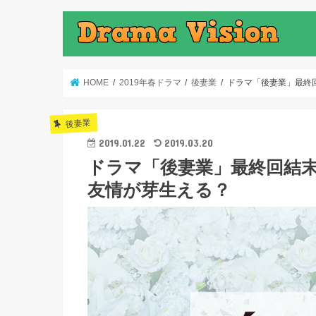
HOME
2019年春ドラマ
後妻業
ドラマ「後妻業」最終
後妻業
2019.01.22
2019.03.20
ドラマ「後妻業」最終回結
友情が芽生える？