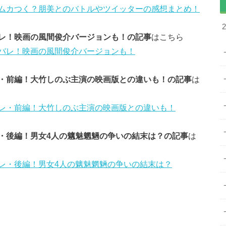
ムカつく？朋美とのバトルやツイッターの感想まとめ！
レ！映画の風間俊介バージョンも！の記事
はこちら
バレ！映画の風間俊介バージョンも！
・前編！大竹しのぶ主演の映画版との違いも！の記事
は
レ・前編！大竹しのぶ主演の映画版との違いも！
・後編！男女4人の魑魅魍魎の争いの結末は？の記事
は
レ・後編！男女4人の魑魅魍魎の争いの結末は？