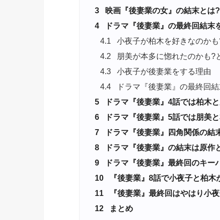
3
映画『後妻業の女』の結末とは?
4
ドラマ『後妻業』の最終回結末
4.1
小夜子が柏木を好きなのかも
4.2
朋美が本多に惚れたのかも?
4.3
小夜子が後妻業をする理由
4.4
ドラマ『後妻業』の最終回結
5
ドラマ『後妻業』4話では柏木と
6
ドラマ『後妻業』5話では朋美と
7
ドラマ『後妻業』四角関係の結
8
ドラマ『後妻業』の結末は原作
9
ドラマ『後妻業』最終回のキー
10
『後妻業』8話で小夜子と柏木
11
『後妻業』最終回はやはり小夜
12
まとめ