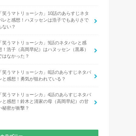
「笑うマトリョーシカ」10話のあらすじネタ
バレと感想！ハヌッセンは浩子でもありさで
もない？
「笑うマトリョーシカ」9話のネタバレと感
想！浩子（高岡早紀）はハヌッセン（黒幕）
ではなかった？
「笑うマトリョーシカ」8話のあらすじネタバ
レと感想！勇気が狙われている？
「笑うマトリョーシカ」4話のあらすじネタバ
レと感想！鈴木と清家の母（高岡早紀）の甘
い秘密が衝撃？