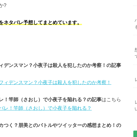
か?
をネタバレ予想してまとめています。
ィデンスマン？小夜子は殺人を犯したのか考察！の記事
フィデンスマン？小夜子は殺人を犯したのか考察！
レ！竿師（さおし）で小夜子を陥れる？の記事
はこちら
バレ！竿師（さおし）で小夜子を陥れる？
カつく？朋美とのバトルやツイッターの感想まとめ！の