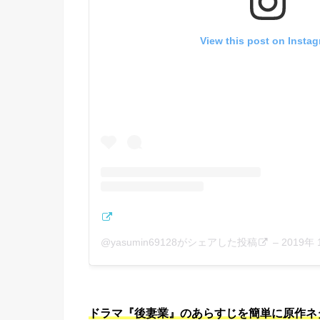
View this post on Insta
@yasumin69128がシェアした投稿
–
2019年 
ドラマ『後妻業』のあらすじを簡単に原作ネ